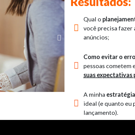
Resultados:
Qual o
planejament
você precisa fazer
anúncios;
Como evitar o err
pessoas cometem 
suas expectativas p
A minha
estratégi
ideal (e quanto eu 
lançamento).